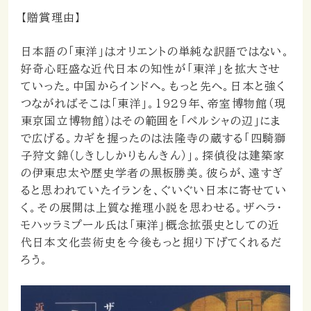
【贈賞理由】
日本語の「東洋」はオリエントの単純な訳語ではない。
好奇心旺盛な近代日本の知性が「東洋」を拡大させ
ていった。中国からインドへ。もっと先へ。日本と強く
つながればそこは「東洋」。1929年、帝室博物館（現
東京国立博物館）はその範囲を「ペルシャの辺」にま
で広げる。カギを握ったのは法隆寺の蔵する「四騎獅
子狩文錦（しきししかりもんきん）」。探偵役は建築家
の伊東忠太や歴史学者の黒板勝美。彼らが、遠すぎ
ると思われていたイランを、ぐいぐい日本に寄せてい
く。その展開は上質な推理小説を思わせる。ザヘラ・
モハッラミプール氏は「東洋」概念拡張史としての近
代日本文化芸術史を今後もっと掘り下げてくれるだ
ろう。