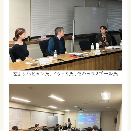
左よりハビャン氏、ドゥトカ氏、モハッラミプール氏